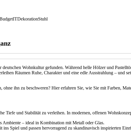
Budget
IT
Dekoration
Stuhl
ganz
 der deutschen Wohnkultur gefunden. Während helle Hölzer und Pastellt
erleihen Räumen Ruhe, Charakter und eine edle Ausstrahlung – und se
, ohne ihn zu beschweren? Hier erfahren Sie, wie Sie mit Farben, Mater
e Tiefe und Stabilität zu verleihen. In modernen, offenen Wohnkonzept
es Ambiente – ideal in Kombination mit Metall oder Glas.
 ins Spiel und passen hervorragend zu skandinavisch inspirierten Einr