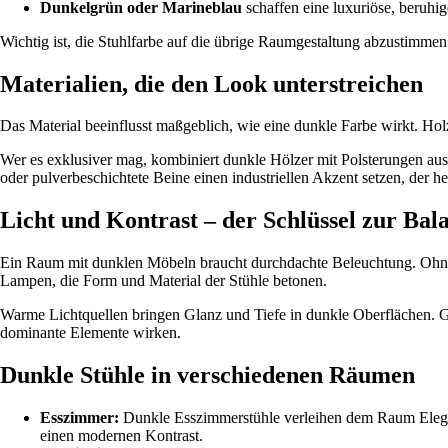
Dunkelgrün oder Marineblau
schaffen eine luxuriöse, beruh
Wichtig ist, die Stuhlfarbe auf die übrige Raumgestaltung abzustimm
Materialien, die den Look unterstreichen
Das Material beeinflusst maßgeblich, wie eine dunkle Farbe wirkt. Hol
Wer es exklusiver mag, kombiniert dunkle Hölzer mit Polsterungen au
oder pulverbeschichtete Beine einen industriellen Akzent setzen, der h
Licht und Kontrast – der Schlüssel zur Bal
Ein Raum mit dunklen Möbeln braucht durchdachte Beleuchtung. Ohne au
Lampen, die Form und Material der Stühle betonen.
Warme Lichtquellen bringen Glanz und Tiefe in dunkle Oberflächen. Gl
dominante Elemente wirken.
Dunkle Stühle in verschiedenen Räumen
Esszimmer:
Dunkle Esszimmerstühle verleihen dem Raum Eleganz
einen modernen Kontrast.