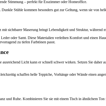
igende Stimmung – perfekt für Esszimmer oder Homeoffice.
en. Dunkle Stühle kommen besonders gut zur Geltung, wenn sie von hel
z mit sichtbarer Maserung bringt Lebendigkeit und Struktur, während m
s Leder oder Samt. Diese Materialien verleihen Komfort und einen Hau
ervorragend zu tiefen Farbtönen passt.
ance
sreichend Licht kann er schnell schwer wirken. Setzen Sie daher auf 
eichzeitig schaffen helle Teppiche, Vorhänge oder Wände einen angene
 und Ruhe. Kombinieren Sie sie mit einem Tisch in ähnlichem Ton fü