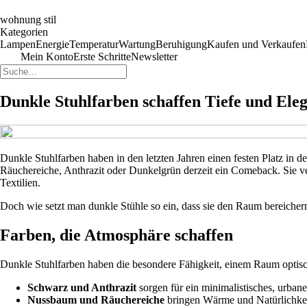
wohnung stil
Kategorien
Lampen
Energie
Temperatur
Wartung
Beruhigung
Kaufen und Verkaufen
Mein Konto
Erste Schritte
Newsletter
Dunkle Stuhlfarben schaffen Tiefe und Ele
Dunkle Stuhlfarben haben in den letzten Jahren einen festen Platz in
Räuchereiche, Anthrazit oder Dunkelgrün derzeit ein Comeback. Sie v
Textilien.
Doch wie setzt man dunkle Stühle so ein, dass sie den Raum bereichern
Farben, die Atmosphäre schaffen
Dunkle Stuhlfarben haben die besondere Fähigkeit, einem Raum optisch
Schwarz und Anthrazit
sorgen für ein minimalistisches, urban
Nussbaum und Räuchereiche
bringen Wärme und Natürlichkeit