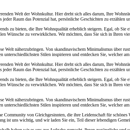
erenden Welt der Wohnkultur. Hier dreht sich alles darum, Ihre Wohnrä
ass jeder Raum das Potenzial hat, persönliche Geschichten zu erzählen
Trends zu bieten, die Ihre Wohnqualität erheblich steigern. Egal, ob Sie
llen Wünsche zu verwirklichen. Wir möchten, dass Sie sich in Ihren v
diese Welt näherzubringen. Von skandinavischem Minimalismus über rust
n unterschiedlichsten Stilen inspirieren und entdecken Sie, welcher am
erenden Welt der Wohnkultur. Hier dreht sich alles darum, Ihre Wohnrä
ass jeder Raum das Potenzial hat, persönliche Geschichten zu erzählen
Trends zu bieten, die Ihre Wohnqualität erheblich steigern. Egal, ob Sie
llen Wünsche zu verwirklichen. Wir möchten, dass Sie sich in Ihren v
diese Welt näherzubringen. Von skandinavischem Minimalismus über rust
n unterschiedlichsten Stilen inspirieren und entdecken Sie, welcher am
eine Community von Gleichgesinnten, die ihre Leidenschaft für schöne
ng ist uns wichtig, und wir laden Sie ein, Teil dieser lebendigen Geme
eshalb haben wir es uns zur Aufgabe gemacht, Ihnen zugängliche und u