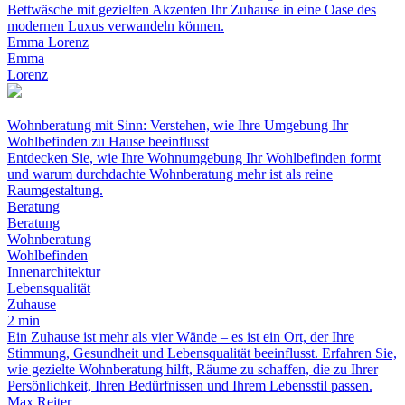
Bettwäsche mit gezielten Akzenten Ihr Zuhause in eine Oase des
modernen Luxus verwandeln können.
Emma Lorenz
Emma
Lorenz
Wohnberatung mit Sinn: Verstehen, wie Ihre Umgebung Ihr
Wohlbefinden zu Hause beeinflusst
Entdecken Sie, wie Ihre Wohnumgebung Ihr Wohlbefinden formt
und warum durchdachte Wohnberatung mehr ist als reine
Raumgestaltung.
Beratung
Beratung
Wohnberatung
Wohlbefinden
Innenarchitektur
Lebensqualität
Zuhause
2 min
Ein Zuhause ist mehr als vier Wände – es ist ein Ort, der Ihre
Stimmung, Gesundheit und Lebensqualität beeinflusst. Erfahren Sie,
wie gezielte Wohnberatung hilft, Räume zu schaffen, die zu Ihrer
Persönlichkeit, Ihren Bedürfnissen und Ihrem Lebensstil passen.
Max Reiter