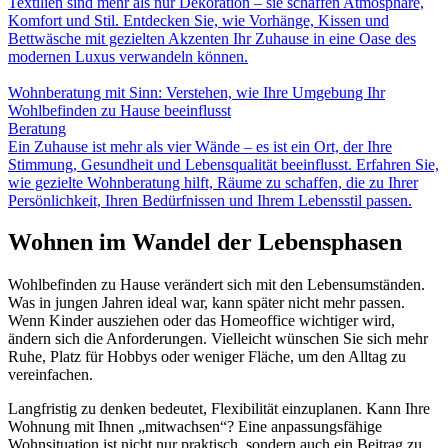
Textilien sind mehr als nur Dekoration – sie schaffen Atmosphäre,
Komfort und Stil. Entdecken Sie, wie Vorhänge, Kissen und
Bettwäsche mit gezielten Akzenten Ihr Zuhause in eine Oase des
modernen Luxus verwandeln können.
Wohnberatung mit Sinn: Verstehen, wie Ihre Umgebung Ihr
Wohlbefinden zu Hause beeinflusst
Beratung
Ein Zuhause ist mehr als vier Wände – es ist ein Ort, der Ihre
Stimmung, Gesundheit und Lebensqualität beeinflusst. Erfahren Sie,
wie gezielte Wohnberatung hilft, Räume zu schaffen, die zu Ihrer
Persönlichkeit, Ihren Bedürfnissen und Ihrem Lebensstil passen.
Wohnen im Wandel der Lebensphasen
Wohlbefinden zu Hause verändert sich mit den Lebensumständen.
Was in jungen Jahren ideal war, kann später nicht mehr passen.
Wenn Kinder ausziehen oder das Homeoffice wichtiger wird,
ändern sich die Anforderungen. Vielleicht wünschen Sie sich mehr
Ruhe, Platz für Hobbys oder weniger Fläche, um den Alltag zu
vereinfachen.
Langfristig zu denken bedeutet, Flexibilität einzuplanen. Kann Ihre
Wohnung mit Ihnen „mitwachsen“? Eine anpassungsfähige
Wohnsituation ist nicht nur praktisch, sondern auch ein Beitrag zu