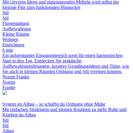
Mit cleveren Ideen und platzsparenden Möbeln wird selbst der
kleinste Flur zum funktionalen Hingucker
Stil
Stil
Flurgestaltung
Aufbewahrung
Kleine Räume
Wohnen
Einrichtung
6 min
Ein aufgeräumter Eingangsbereich sorgt für einen harmonischen
Start in den Tag. Entdecken Sie praktische
Aufbewahrungslösungen, kreative Gestaltungsideen und Tipps, wie
Sie auch in kleinen Räumen Ordnung und Stil vereinen können.
Noemi Franke
Noemi
Franke
System im Alltag – so schaffst du Ordnung ohne Mühe
Mit einfachen Strukturen und kleinen Routinen zu mehr Ruhe und
Klarheit im Alltag
Stil
Stil
Alltag