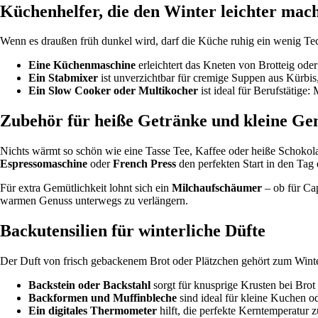
Küchenhelfer, die den Winter leichter mac
Wenn es draußen früh dunkel wird, darf die Küche ruhig ein wenig Te
Eine Küchenmaschine
erleichtert das Kneten von Brotteig od
Ein Stabmixer
ist unverzichtbar für cremige Suppen aus Kürbis,
Ein Slow Cooker oder Multikocher
ist ideal für Berufstätige:
Zubehör für heiße Getränke und kleine G
Nichts wärmt so schön wie eine Tasse Tee, Kaffee oder heiße Schokol
Espressomaschine
oder
French Press
den perfekten Start in den Tag 
Für extra Gemütlichkeit lohnt sich ein
Milchaufschäumer
– ob für Ca
warmen Genuss unterwegs zu verlängern.
Backutensilien für winterliche Düfte
Der Duft von frisch gebackenem Brot oder Plätzchen gehört zum Wint
Backstein oder Backstahl
sorgt für knusprige Krusten bei Brot
Backformen und Muffinbleche
sind ideal für kleine Kuchen 
Ein digitales Thermometer
hilft, die perfekte Kerntemperatur 