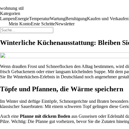
wohnung stil
Kategorien
Lampen
Energie
Temperatur
Wartung
Beruhigung
Kaufen und Verkaufen
Mein Konto
Erste Schritte
Newsletter
Winterliche Küchenausstattung: Bleiben S
Wenn draußen Frost und Schneeflocken den Alltag bestimmen, wird di
frisch Gebackenem oder einer langsam köchelnden Suppe. Mit dem passe
Sie Ihr Winterküchen-Erlebnis in Deutschland noch angenehmer gestal
Töpfe und Pfannen, die Wärme speichern
Im Winter sind deftige Eintöpfe, Schmorgerichte und Braten besonders 
klassischer Sauerbraten: Mit einem schweren Topf gelingen diese Geri
Auch eine
Pfanne mit dickem Boden
aus Gusseisen oder Edelstahl da
Pilze. Wichtig: Die Pfanne gut vorheizen, bevor Sie die Zutaten hinein