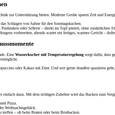
hen
chnik zur Unterstützung bieten. Moderne Geräte sparen Zeit und Energ
er das Schlagen von Sahne für den Sonntagskuchen.
 Pastinaken oder Sellerie – direkt im Topf püriert, ohne zusätzlichen 
 Morgens vorbereiten, abends wartet ein fertiges, warmes Gericht – duft
enussmomente
ade. Eine
Wasserkocher mit Temperaturregelung
sorgt dafür, dass g
ermöglicht.
ppuccino oder Kakao mit Zimt. Und wer gerne draußen spazieren geht, 
er einfach dazu. Mit dem richtigen Zubehör wird das Backen zum Ver
 und Pizza.
oder Weihnachtsgebäck.
zu treffen – ob beim Braten oder beim Brotbacken.