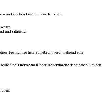
ie – und machen Lust auf neue Rezepte.
Abwasch.
end und sättigend.
rüner Tee nicht zu heiß aufgebrüht wird, während eine
sollte eine
Thermotasse
oder
Isolierflasche
dabeihaben, um den
gnügen: