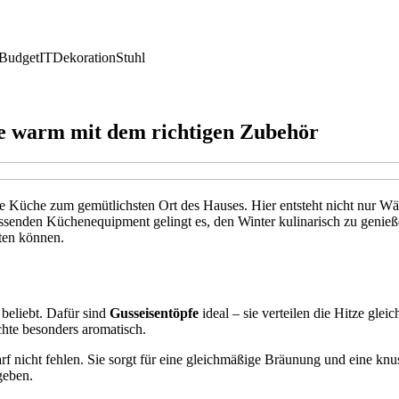
Budget
IT
Dekoration
Stuhl
ie warm mit dem richtigen Zubehör
e Küche zum gemütlichsten Ort des Hauses. Hier entsteht nicht nur W
nden Küchenequipment gelingt es, den Winter kulinarisch zu genießen 
ten können.
beliebt. Dafür sind
Gusseisentöpfe
ideal – sie verteilen die Hitze gle
chte besonders aromatisch.
rf nicht fehlen. Sie sorgt für eine gleichmäßige Bräunung und eine kn
geben.