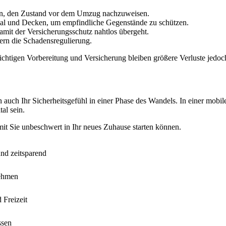
en, den Zustand vor dem Umzug nachzuweisen.
rial und Decken, um empfindliche Gegenstände zu schützen.
mit der Versicherungsschutz nahtlos übergeht.
rn die Schadensregulierung.
richtigen Vorbereitung und Versicherung bleiben größere Verluste jedoc
auch Ihr Sicherheitsgefühl in einer Phase des Wandels. In einer mobil
al sein.
it Sie unbeschwert in Ihr neues Zuhause starten können.
und zeitsparend
nehmen
 Freizeit
ssen