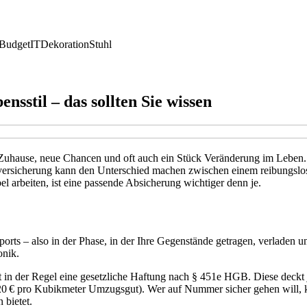
Budget
IT
Dekoration
Stuhl
stil – das sollten Sie wissen
 Zuhause, neue Chancen und oft auch ein Stück Veränderung im Leben
versicherung kann den Unterschied machen zwischen einem reibungslose
l arbeiten, ist eine passende Absicherung wichtiger denn je.
ts – also in der Phase, in der Ihre Gegenstände getragen, verladen u
onik.
 in der Regel eine gesetzliche Haftung nach § 451e HGB. Diese deckt
620 € pro Kubikmeter Umzugsgut). Wer auf Nummer sicher gehen will, 
 bietet.