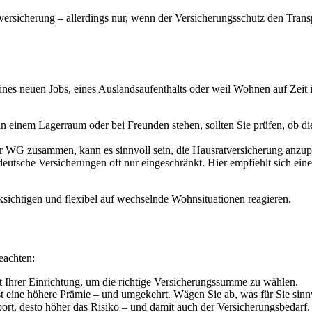
atversicherung – allerdings nur, wenn der Versicherungsschutz den Tran
ines neuen Jobs, eines Auslandsaufenthalts oder weil Wohnen auf Zeit
inem Lagerraum oder bei Freunden stehen, sollten Sie prüfen, ob die
r WG zusammen, kann es sinnvoll sein, die Hausratversicherung anzupas
tsche Versicherungen oft nur eingeschränkt. Hier empfiehlt sich eine 
sichtigen und flexibel auf wechselnde Wohnsituationen reagieren.
eachten:
 Ihrer Einrichtung, um die richtige Versicherungssumme zu wählen.
t eine höhere Prämie – und umgekehrt. Wägen Sie ab, was für Sie sinnvo
ort, desto höher das Risiko – und damit auch der Versicherungsbedarf.