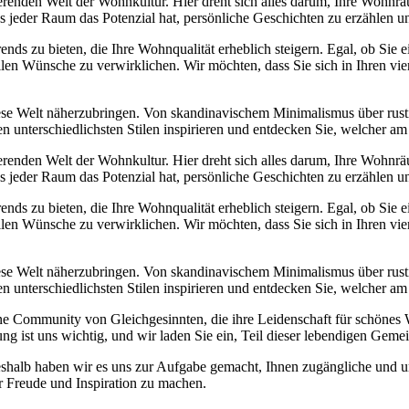
erenden Welt der Wohnkultur. Hier dreht sich alles darum, Ihre Wohnrä
ass jeder Raum das Potenzial hat, persönliche Geschichten zu erzählen
Trends zu bieten, die Ihre Wohnqualität erheblich steigern. Egal, ob Sie
llen Wünsche zu verwirklichen. Wir möchten, dass Sie sich in Ihren v
diese Welt näherzubringen. Von skandinavischem Minimalismus über rust
n unterschiedlichsten Stilen inspirieren und entdecken Sie, welcher am
erenden Welt der Wohnkultur. Hier dreht sich alles darum, Ihre Wohnrä
ass jeder Raum das Potenzial hat, persönliche Geschichten zu erzählen
Trends zu bieten, die Ihre Wohnqualität erheblich steigern. Egal, ob Sie
llen Wünsche zu verwirklichen. Wir möchten, dass Sie sich in Ihren v
diese Welt näherzubringen. Von skandinavischem Minimalismus über rust
n unterschiedlichsten Stilen inspirieren und entdecken Sie, welcher am
eine Community von Gleichgesinnten, die ihre Leidenschaft für schöne
ng ist uns wichtig, und wir laden Sie ein, Teil dieser lebendigen Geme
eshalb haben wir es uns zur Aufgabe gemacht, Ihnen zugängliche und u
r Freude und Inspiration zu machen.