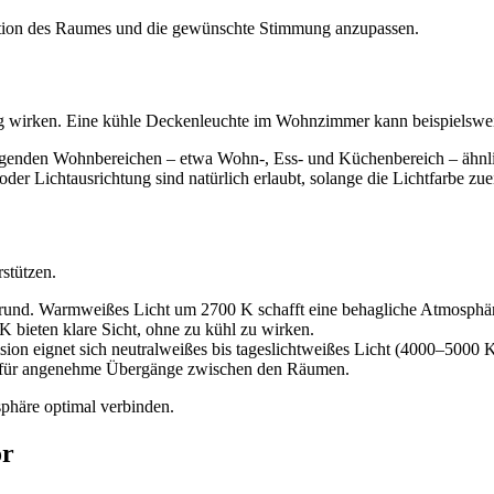
nktion des Raumes und die gewünschte Stimmung anzupassen.
hig wirken. Eine kühle Deckenleuchte im Wohnzimmer kann beispielswe
genden Wohnbereichen – etwa Wohn-, Ess- und Küchenbereich – ähnlic
er Lichtausrichtung sind natürlich erlaubt, solange die Lichtfarbe zue
rstützen.
rund. Warmweißes Licht um 2700 K schafft eine behagliche Atmosphä
 K bieten klare Sicht, ohne zu kühl zu wirken.
ion eignet sich neutralweißes bis tageslichtweißes Licht (4000–5000 K
gt für angenehme Übergänge zwischen den Räumen.
phäre optimal verbinden.
or