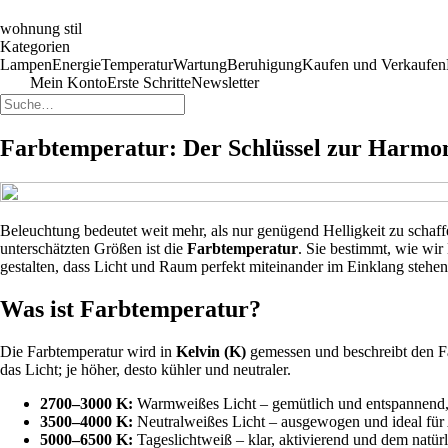
wohnung stil
Kategorien
Lampen
Energie
Temperatur
Wartung
Beruhigung
Kaufen und Verkaufen
Mein Konto
Erste Schritte
Newsletter
Farbtemperatur: Der Schlüssel zur Harmo
Beleuchtung bedeutet weit mehr, als nur genügend Helligkeit zu schaf
unterschätzten Größen ist die
Farbtemperatur
. Sie bestimmt, wie wi
gestalten, dass Licht und Raum perfekt miteinander im Einklang ste
Was ist Farbtemperatur?
Die Farbtemperatur wird in
Kelvin (K)
gemessen und beschreibt den Fa
das Licht; je höher, desto kühler und neutraler.
2700–3000 K:
Warmweißes Licht – gemütlich und entspannend, 
3500–4000 K:
Neutralweißes Licht – ausgewogen und ideal für 
5000–6500 K:
Tageslichtweiß – klar, aktivierend und dem natürl