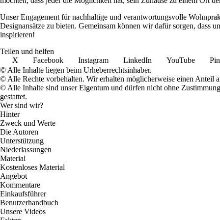
möchten, dass jeder die Möglichkeit hat, sein Zuhause zu einem Ort de
Unser Engagement für nachhaltige und verantwortungsvolle Wohnpraktik
Designansätze zu bieten. Gemeinsam können wir dafür sorgen, dass uns
inspirieren!
Teilen und helfen
X
Facebook
Instagram
LinkedIn
YouTube
Pin
© Alle Inhalte liegen beim Urheberrechtsinhaber.
© Alle Rechte vorbehalten. Wir erhalten möglicherweise einen Anteil 
© Alle Inhalte sind unser Eigentum und dürfen nicht ohne Zustimmun
gestattet.
Wer sind wir?
Hinter
Zweck und Werte
Die Autoren
Unterstützung
Niederlassungen
Material
Kostenloses Material
Angebot
Kommentare
Einkaufsführer
Benutzerhandbuch
Unsere Videos