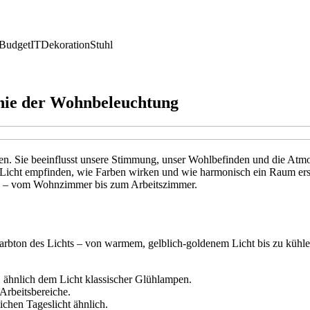
Budget
IT
Dekoration
Stuhl
nie der Wohnbeleuchtung
fen. Sie beeinflusst unsere Stimmung, unser Wohlbefinden und die Atmo
r Licht empfinden, wie Farben wirken und wie harmonisch ein Raum ersc
hen – vom Wohnzimmer bis zum Arbeitszimmer.
rbton des Lichts – von warmem, gelblich-goldenem Licht bis zu kühlem
ähnlich dem Licht klassischer Glühlampen.
Arbeitsbereiche.
ichen Tageslicht ähnlich.