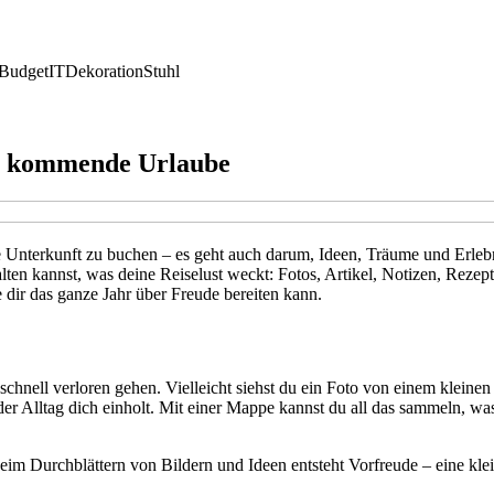
Budget
IT
Dekoration
Stuhl
für kommende Urlaube
e Unterkunft zu buchen – es geht auch darum, Ideen, Träume und Erlebn
lten kannst, was deine Reiselust weckt: Fotos, Artikel, Notizen, Rezept
 dir das ganze Jahr über Freude bereiten kann.
ag schnell verloren gehen. Vielleicht siehst du ein Foto von einem klein
 der Alltag dich einholt. Mit einer Mappe kannst du all das sammeln, wa
im Durchblättern von Bildern und Ideen entsteht Vorfreude – eine kle