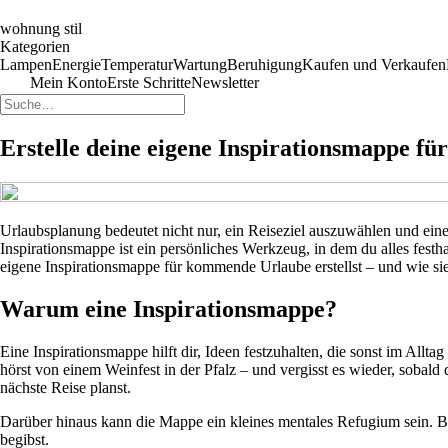
wohnung stil
Kategorien
Lampen
Energie
Temperatur
Wartung
Beruhigung
Kaufen und Verkaufen
Mein Konto
Erste Schritte
Newsletter
Erstelle deine eigene Inspirationsmappe 
Urlaubsplanung bedeutet nicht nur, ein Reiseziel auszuwählen und ein
Inspirationsmappe ist ein persönliches Werkzeug, in dem du alles festha
eigene Inspirationsmappe für kommende Urlaube erstellst – und wie sie
Warum eine Inspirationsmappe?
Eine Inspirationsmappe hilft dir, Ideen festzuhalten, die sonst im Allt
hörst von einem Weinfest in der Pfalz – und vergisst es wieder, sobald
nächste Reise planst.
Darüber hinaus kann die Mappe ein kleines mentales Refugium sein. Be
begibst.