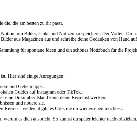
e die, die am besten zu dir passt.
otion, um Bilder, Links und Notizen zu speichern. Der Vorteil: Du has
Bilder aus Magazinen aus und schreibe deine Gedanken von Hand auf. D
Sammlung für spontane Ideen und ein schönes Notizbuch für die Projekte
 ist. Hier sind einige Anregungen:
bnisse und Geheimtipps.
lokalen Guides auf Instagram oder TikTok.
der eine Doku über Island kann deine Reiselust wecken.
nissen und notiere sie.
Reisen – vielleicht gibt es Orte, die du wiedersehen möchtest.
u, warum es dich anspricht. So kannst du später leichter nachvollziehen,