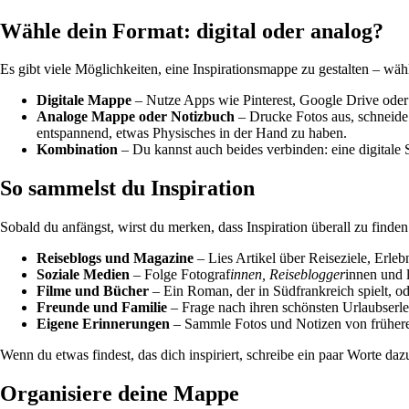
Wähle dein Format: digital oder analog?
Es gibt viele Möglichkeiten, eine Inspirationsmappe zu gestalten – wähl
Digitale Mappe
– Nutze Apps wie Pinterest, Google Drive oder N
Analoge Mappe oder Notizbuch
– Drucke Fotos aus, schneide 
entspannend, etwas Physisches in der Hand zu haben.
Kombination
– Du kannst auch beides verbinden: eine digitale 
So sammelst du Inspiration
Sobald du anfängst, wirst du merken, dass Inspiration überall zu finden
Reiseblogs und Magazine
– Lies Artikel über Reiseziele, Erle
Soziale Medien
– Folge Fotograf
innen, Reiseblogger
innen und 
Filme und Bücher
– Ein Roman, der in Südfrankreich spielt, o
Freunde und Familie
– Frage nach ihren schönsten Urlaubserleb
Eigene Erinnerungen
– Sammle Fotos und Notizen von früheren 
Wenn du etwas findest, das dich inspiriert, schreibe ein paar Worte daz
Organisiere deine Mappe