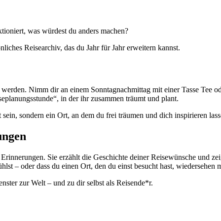
ktioniert, was würdest du anders machen?
iches Reisearchiv, das du Jahr für Jahr erweitern kannst.
al werden. Nimm dir an einem Sonntagnachmittag mit einer Tasse Tee o
seplanungsstunde“, in der ihr zusammen träumt und plant.
kt sein, sondern ein Ort, an dem du frei träumen und dich inspirieren las
ungen
rinnerungen. Sie erzählt die Geschichte deiner Reisewünsche und zeigt,
hlst – oder dass du einen Ort, den du einst besucht hast, wiedersehen 
nster zur Welt – und zu dir selbst als Reisende*r.